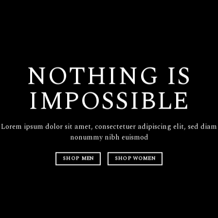
NOTHING IS
C
IMPOSSIBLE
T
Lorem ipsum dolor sit amet, consectetuer adipiscing elit, sed diam
Lorem ipsu
nonummy nibh euismod
nonummy 
SHOP MEN
SHOP WOMEN
SHOP M