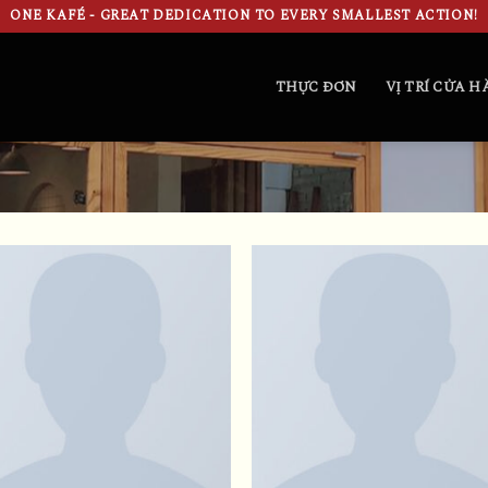
ONE KAFÉ - GREAT DEDICATION TO EVERY SMALLEST ACTION!
THỰC ĐƠN
VỊ TRÍ CỬA 