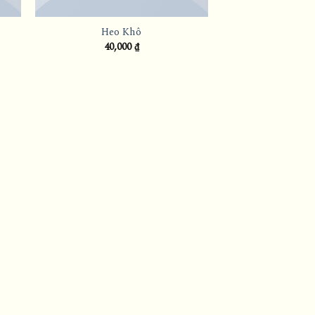
Heo Khô
40,000
₫